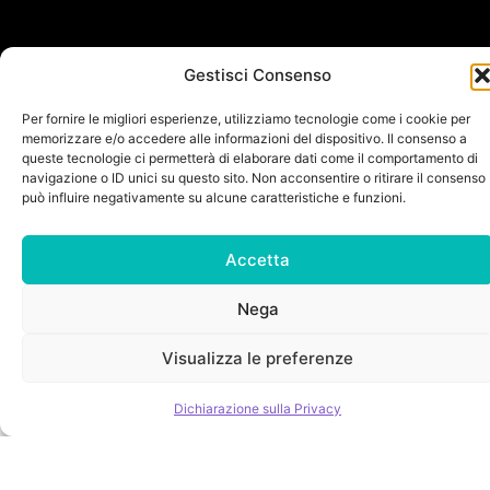
Sharing
Rental
Flotta
Come
For
Gestisci Consenso
Hai
Round
Tariffe
funziona
Business
bisogno
Trip
Servizi
Mappa
di
Per fornire le migliori esperienze, utilizziamo tecnologie come i cookie per
Free
in
Blog
aiuto?
memorizzare e/o accedere alle informazioni del dispositivo. Il consenso a
Floating
Sharing
queste tecnologie ci permetterà di elaborare dati come il comportamento di
Servizi
navigazione o ID unici su questo sito. Non acconsentire o ritirare il consenso
Scarica
in
può influire negativamente su alcune caratteristiche e funzioni.
App
Rental
Accetta
Nega
Visualizza le preferenze
Dichiarazione sulla Privacy