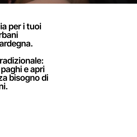
a per i tuoi
rbani
Sardegna.
radizionale:
 paghi e apri
nza bisogno di
ni.