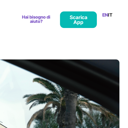
EN
IT
Hai bisogno di
Scarica
aiuto?
App