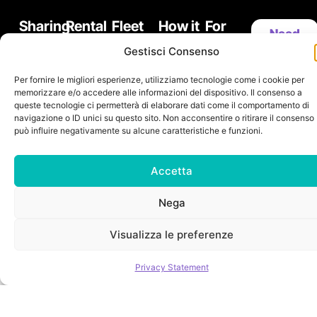
Sharing
Rental
Fleet
How it
For
Need
Round
Rates
works
Business
help?
Gestisci Consenso
Trip
Sharing
Map
Free
Services
Blog
Downlo
Floating
Rental
Per fornire le migliori esperienze, utilizziamo tecnologie come i cookie per
App
memorizzare e/o accedere alle informazioni del dispositivo. Il consenso a
Services
queste tecnologie ci permetterà di elaborare dati come il comportamento di
navigazione o ID unici su questo sito. Non acconsentire o ritirare il consenso
può influire negativamente su alcune caratteristiche e funzioni.
Accetta
Nega
Visualizza le preferenze
Privacy Statement
Useful Contacts
Privacy Policy
Playmoove
Spiralmoove
Playmobility