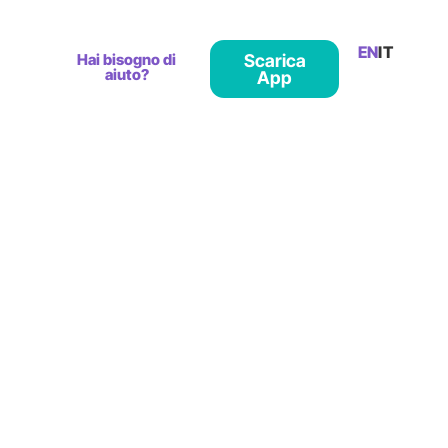
EN
IT
Hai bisogno di
Scarica
aiuto?
App
 in un'app
k