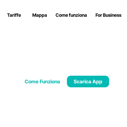
Tariffe
Mappa
Come funziona
For Business
mobilità che vuoi
Sharing e Rental in pochi clic
Come Funziona
Scarica App